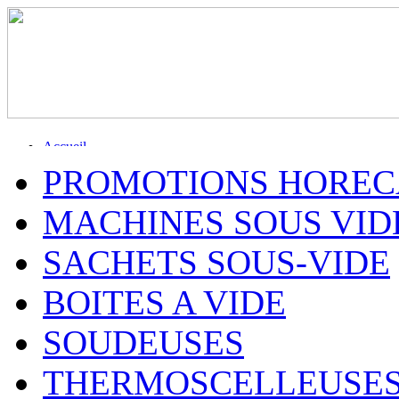
Accueil
Inscription
PROMOTIONS HOREC
Contact
Plan du site
Mon compte
MACHINES SOUS VID
SACHETS SOUS-VIDE
BOITES A VIDE
SOUDEUSES
THERMOSCELLEUSE